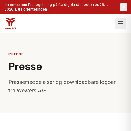
Information:
Prisregulering på færdigblandet beton pr. 29. juli
2026.
Læs orienteringen
PRESSE
Presse
Pressemeddelelser og downloadbare logoer
fra Wewers A/S.